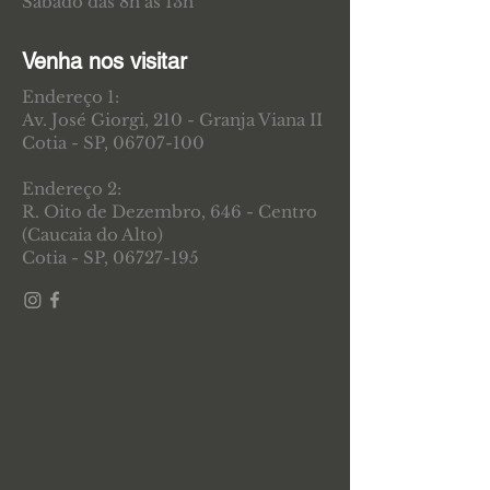
Sábado das 8h às 13h
Venha nos visitar
Endereço 1:
Av. José Giorgi, 210 - Granja Viana II
Cotia - SP,
06707-100
Endereço 2:
R. Oito de Dezembro, 646 - Centro
(Caucaia do Alto)
Cotia - SP,
06727-195