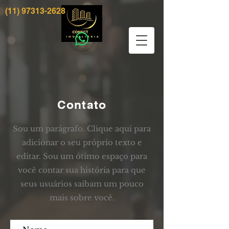
(11) 97313-2628
Contato
Sou um parágrafo. Clique aqui para
adicionar o seu próprio texto e
editar. Sou um ótimo espaço para
você contar sua história para que
seus usuários saibam um pouco
mais sobre você.